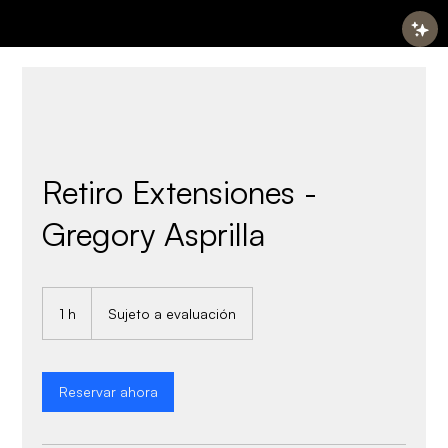
Retiro Extensiones -
Gregory Asprilla
Sujeto
a
1 h
1
Sujeto a evaluación
evaluación
Reservar ahora