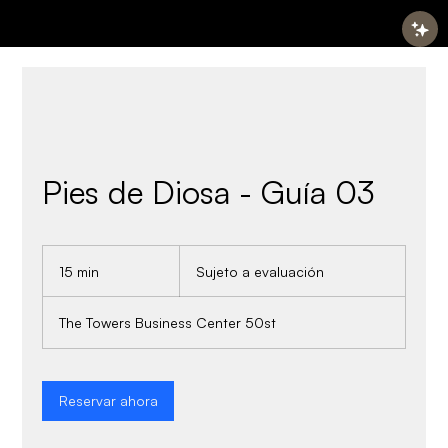
Pies de Diosa - Guía 03
Sujeto
a
15 min
1
Sujeto a evaluación
evaluación
5
The Towers Business Center 50st
m
i
n
Reservar ahora